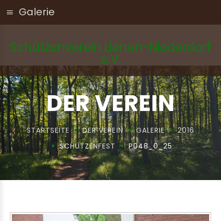
Galerie
Schützenverein Lienen-Niederdorf
e.V.
DER VEREIN
STARTSEITE
DER VEREIN
GALERIE
2016
SCHÜTZENFEST
P048_0_25